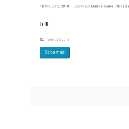
18 Outubro, 2018
Escrito por
Eunice Isabel Oliveir
[:pt][:]
Sem categoria
Saiba mais